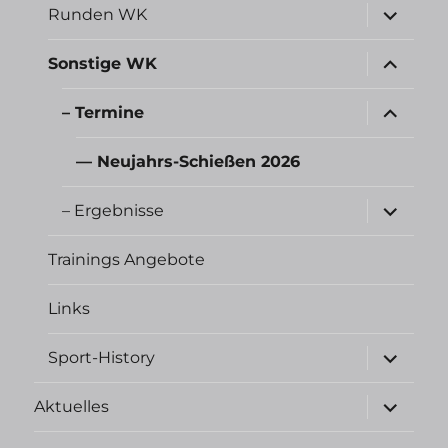
Unterme
Runden WK
öffnen
Unterme
Sonstige WK
öffnen
Unterme
– Termine
öffnen
— Neujahrs-Schießen 2026
Unterme
– Ergebnisse
öffnen
Trainings Angebote
Links
Unterme
Sport-History
öffnen
Unterme
Aktuelles
öffnen